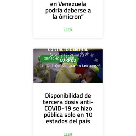
en Venezuela
podría deberse a
la ómicron”
LEER
CONTACTO CENTRAL
(+58) 212-2841287
DERECHO A SABER
CORREO
contacto@transparenciave.org
Disponibilidad de
tercera dosis anti-
COVID-19 se hizo
pública solo en 10
estados del país
LEER