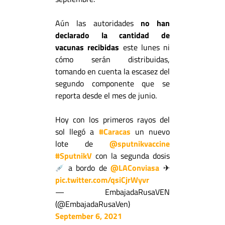
Aún las autoridades
no han
declarado la cantidad de
vacunas recibidas
este lunes ni
cómo serán distribuidas,
tomando en cuenta la escasez del
segundo componente que se
reporta desde el mes de junio.
Hoy con los primeros rayos del
sol llegó a
#Caracas
un nuevo
lote de
@sputnikvaccine
#SputnikV
con la segunda dosis
a bordo de
@LAConviasa
✈
pic.twitter.com/qsiCjrWyvr
— EmbajadaRusaVEN
(@EmbajadaRusaVen)
September 6, 2021