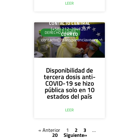
LEER
CONTACTO CENTRAL
(+58) 212-2841287
DERECHO A SABER
CORREO
contacto@transparenciave.org
Disponibilidad de
tercera dosis anti-
COVID-19 se hizo
pública solo en 10
estados del país
LEER
« Anterior
1
2
3
…
20
Siguiente»