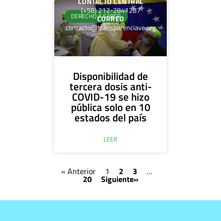
CONTACTO CENTRAL
(+58) 212-2841287
DERECHO A SABER
CORREO
contacto@transparenciave.org
Disponibilidad de
tercera dosis anti-
COVID-19 se hizo
pública solo en 10
estados del país
LEER
« Anterior
1
2
3
…
20
Siguiente»