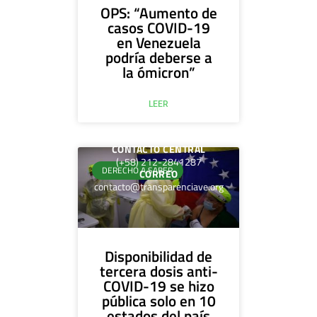
OPS: “Aumento de
casos COVID-19
en Venezuela
podría deberse a
la ómicron”
LEER
CONTACTO CENTRAL
(+58) 212-2841287
DERECHO A SABER
CORREO
contacto@transparenciave.org
Disponibilidad de
tercera dosis anti-
COVID-19 se hizo
pública solo en 10
estados del país