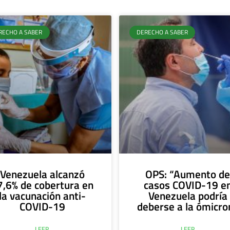
RECHO A SABER
DERECHO A SABER
Venezuela alcanzó
OPS: “Aumento d
7,6% de cobertura en
casos COVID-19 e
la vacunación anti-
Venezuela podría
COVID-19
deberse a la ómicro
LEER
LEER