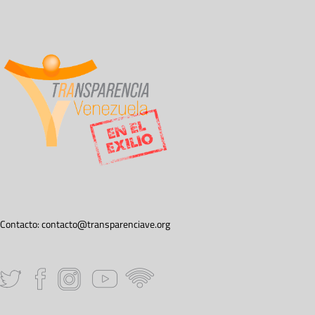
Contacto:
contacto@transparenciave.org