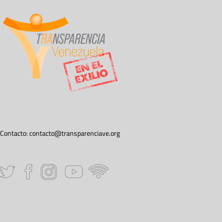
Contacto:
contacto@transparenciave.org