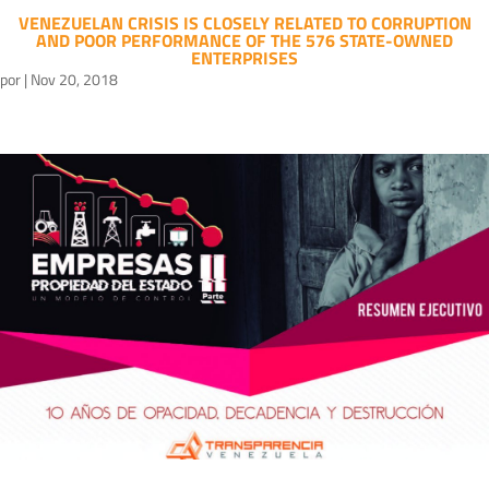
VENEZUELAN CRISIS IS CLOSELY RELATED TO CORRUPTION
AND POOR PERFORMANCE OF THE 576 STATE-OWNED
ENTERPRISES
por
|
Nov 20, 2018