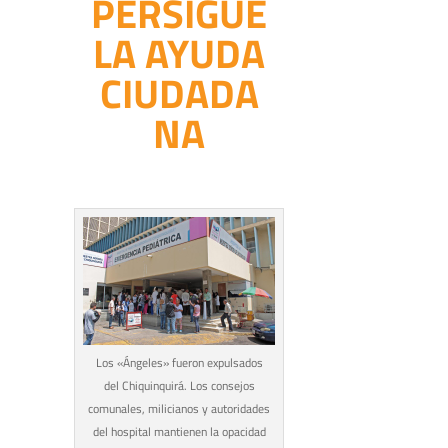
PERSIGUE
LA AYUDA
CIUDADA
NA
Los «Ángeles» fueron expulsados
del Chiquinquirá. Los consejos
comunales, milicianos y autoridades
del hospital mantienen la opacidad