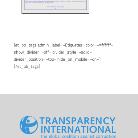
[et_pb_tags admin_label=»Etiquetas» color=»#ffffff»
show_divider=»off» divider_style=»solid»
divider_position=»top» hide_on_mobile=»on»]
[/et_pb_tags]