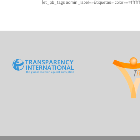
[et_pb_tags admin_label=»Etiquetas» color=»#fffff