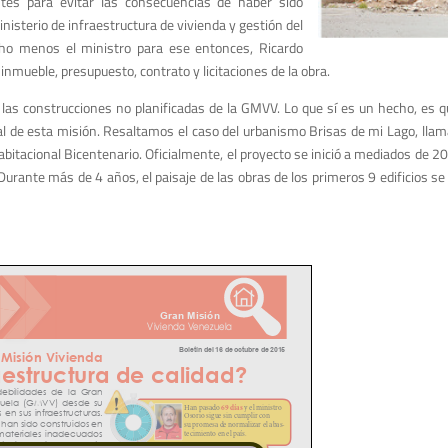
ntes para evitar las consecuencias de haber sido
nisterio de infraestructura de vivienda y gestión del
cho menos el ministro para ese entonces, Ricardo
inmueble, presupuesto, contrato y licitaciones de la obra.
as construcciones no planificadas de la GMVV. Lo que sí es un hecho, es qu
ial de esta misión. Resaltamos el caso del urbanismo Brisas de mi Lago, ll
bitacional Bicentenario. Oficialmente, el proyecto se inició a mediados de 2
rante más de 4 años, el paisaje de las obras de los primeros 9 edificios s