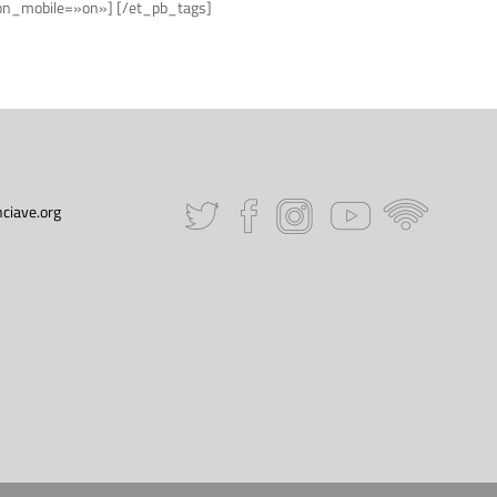
e_on_mobile=»on»] [/et_pb_tags]
ciave.org