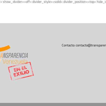
f» show_divider=»off» divider_style=»solid» divider_position=»top» hid
Contacto:
contacto@transparen