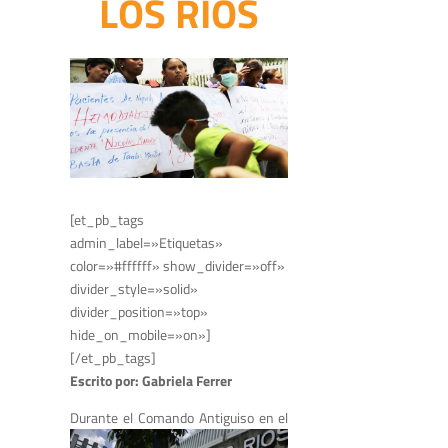
LOS RÍOS
[et_pb_tags
admin_label=»Etiquetas»
color=»#ffffff» show_divider=»off»
divider_style=»solid»
divider_position=»top»
hide_on_mobile=»on»]
[/et_pb_tags]
Escrito por: Gabriela Ferrer
Durante el Comando Antiguiso en
el