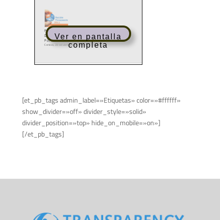
Ver en pantalla
completa
[et_pb_tags admin_label=»Etiquetas» color=»#ffffff»
show_divider=»off» divider_style=»solid»
divider_position=»top» hide_on_mobile=»on»]
[/et_pb_tags]