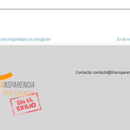
 la impunidad y la corrupción
En el m
Contacto:
contacto@transparen