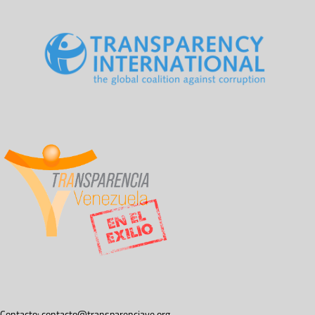
Contacto:
contacto@transparenciave.org