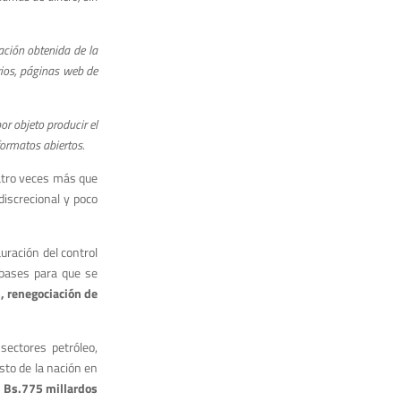
ación obtenida de la
rios, páginas web de
r objeto producir el
ormatos abiertos.
atro veces más que
discrecional y poco
uración del control
 bases para que se
s, renegociación de
sectores petróleo,
esto de la nación en
n
Bs.775 millardos