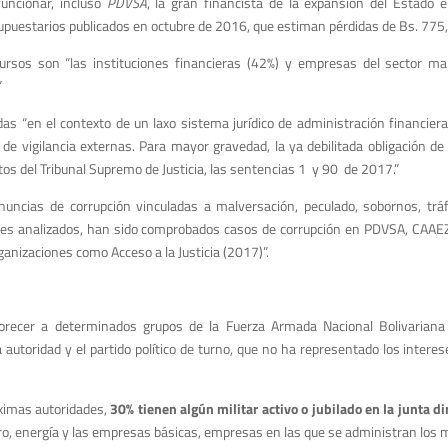
funcionar, incluso
PDVSA
, la gran financista de la expansión del Estado 
puestarios publicados en octubre de 2016, que estiman pérdidas de Bs. 775,4
sos son “las instituciones financieras (42%) y empresas del sector ma
”
 “en el contexto de un laxo sistema jurídico de administración financiera,
s de vigilancia externas. Para mayor gravedad, la ya debilitada obligación de
s del Tribunal Supremo de Justicia, las sentencias 1 y 90 de 2017.”
uncias de corrupción vinculadas a malversación, peculado, sobornos, tráfi
ctores analizados, han sido comprobados casos de corrupción en PDVSA, CAA
ganizaciones como Acceso a la Justicia (2017)”.
orecer a determinados grupos de la Fuerza Armada Nacional Bolivariana
 autoridad y el partido político de turno, que no ha representado los interes
ximas autoridades,
30% tienen algún militar activo o jubilado en la junta di
o, energía y las empresas básicas, empresas en las que se administran los 