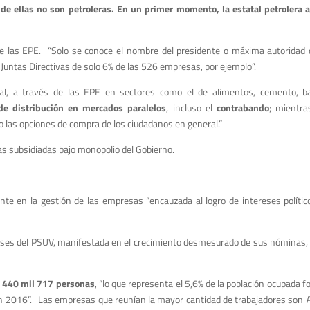
e ellas no son petroleras. En un primer momento, la estatal petrolera 
de las EPE. “Solo se conoce el nombre del presidente o máxima autoridad d
Juntas Directivas de solo 6% de las 526 empresas, por ejemplo”.
tal, a través de las EPE en sectores como el de alimentos, cemento, b
de distribución en mercados paralelos
, incluso el
contrabando
; mientra
o las opciones de compra de los ciudadanos en general.”
as subsidiadas bajo monopolio del Gobierno.
te en la gestión de las empresas “encauzada al logro de intereses político
tereses del PSUV, manifestada en el crecimiento desmesurado de sus nóminas
a
440 mil 717 personas
, “lo que representa el 5,6% de la población ocupada
ca en 2016”. Las empresas que reunían la mayor cantidad de trabajadores son