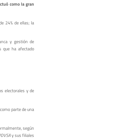
actuó como la gran
e 24% de ellas; la
anca y gestión de
s que ha afectado
s electorales y de
, como parte de una
 formalmente, según
PDVSA
y sus filiales