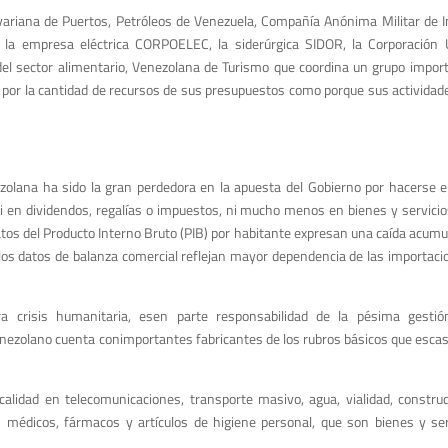
ariana de Puertos, Petróleos de Venezuela, Compañía Anónima Militar de I
la empresa eléctrica CORPOELEC, la siderúrgica SIDOR, la Corporación 
del sector alimentario, Venezolana de Turismo que coordina un grupo impo
 por la cantidad de recursos de sus presupuestos como porque sus actividad
ezolana ha sido la gran perdedora en la apuesta del Gobierno por hacerse e
 en dividendos, regalías o impuestos, ni mucho menos en bienes y servicios
 datos del Producto Interno Bruto (PIB) por habitante expresan una caída acum
los datos de balanza comercial reflejan mayor dependencia de las importaci
ra crisis humanitaria, esen parte responsabilidad de la pésima gesti
enezolano cuenta conimportantes fabricantes de los rubros básicos que escas
calidad en telecomunicaciones, transporte masivo, agua, vialidad, construc
s médicos, fármacos y artículos de higiene personal, que son bienes y ser