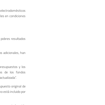
; electrodomésticos
ales en condiciones
 pobres resultados
os adicionales, han
presupuestos y los
sos de los fondos
ctualizada”.
upuesto original de
no está incluido por