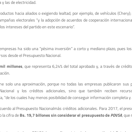
y las de electricidad.
oductos hacia aliados o exigiendo lealtad, por ejemplo, de vehículos (Chery)
campañas electorales “y la adopción de acuerdos de cooperación internacion
los intereses del partido en este escenario”.
empresas ha sido una “pésima inversión” a corto y mediano plazo, pues los
ursos desde el Presupuesto Nacional.
mil millones
, que representa 6,24% del total aprobado y, a través de crédit
gación.
ene solo una aproximación, porque no todas las empresas publicaron sus 
acional y los créditos adicionales, sino que también reciben recur
, “de los cuales hay menos posibilidad de conseguir información completa y a
acuerdo al Presupuesto Nacionalmás créditos adicionales. Para 2017, el pres
la cifra de
Bs. 19,7 billones sin considerar el presupuesto de
PDVSA
, que 