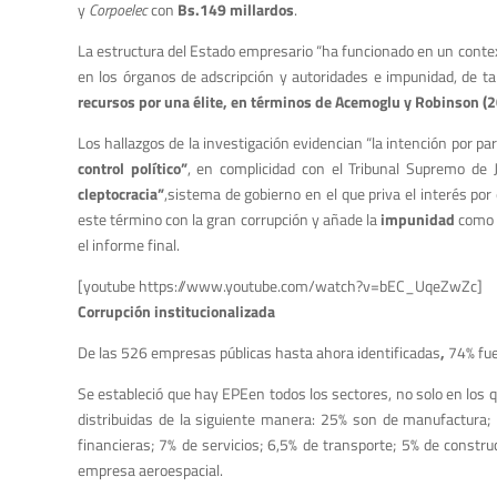
y
Corpoelec
con
Bs.149 millardos
.
La estructura del Estado empresario “ha funcionado en un contex
en los órganos de adscripción y autoridades e impunidad, de 
recursos por una élite, en términos de Acemoglu y Robinson (20
Los hallazgos de la investigación evidencian “la intención por pa
control político”
, en complicidad con el Tribunal Supremo de J
cleptocracia”
,sistema de gobierno en el que priva el interés por
este término con la gran corrupción y añade la
impunidad
como o
el informe final.
[youtube https://www.youtube.com/watch?v=bEC_UqeZwZc]
Corrupción institucionalizada
De las 526 empresas públicas hasta ahora identificadas
,
74% fue
Se estableció que hay EPEen todos los sectores, no solo en los
distribuidas de la siguiente manera: 25% son de manufactura; 
financieras; 7% de servicios; 6,5% de transporte; 5% de constru
empresa aeroespacial.