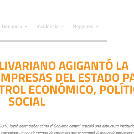
Denuncia
Incidencia
Regiones
LIVARIANO AGIGANTÓ LA
EMPRESAS DEL ESTADO P
ROL ECONÓMICO, POLÍTI
SOCIAL
2016 logró desentrañar cómo el Gobierno central articuló una estructura instituc
ra consolidar un conglomerado de empresas que le permitió disponer de inmensas 