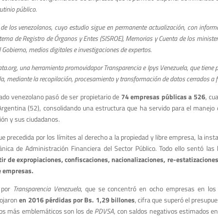
utinio público.
al de los venezolanos, cuyo estudio sigue en permanente actualización, con inform
Sistema de Registro de Órganos y Entes (SISROE), Memorias y Cuenta de los ministe
 Gobierno, medios digitales e investigaciones de expertos.
ta.org, una herramienta promovidapor Transparencia e Ipys Venezuela, que tiene po
, mediante la recopilación, procesamiento y transformación de datos cerrados a f
do venezolano pasó de ser propietario de
74 empresas públicas a 526
, cu
Argentina (52), consolidando una estructura que ha servido para el manejo 
ión y sus ciudadanos.
precedida por los límites al derecho a la propiedad y libre empresa, la insta
nica de Administración Financiera del Sector Público. Todo ello sentó las
tir de expropiaciones, confiscaciones, nacionalizaciones, re-estatizacione
de empresas.
a por
Transparencia Venezuela
, que se concentró en ocho empresas en los 
rojaron
en 2016 pérdidas por Bs. 1,29 billones
, cifra que superó el presupu
casos más emblemáticos son los de
PDVSA
, con saldos negativos estimados e