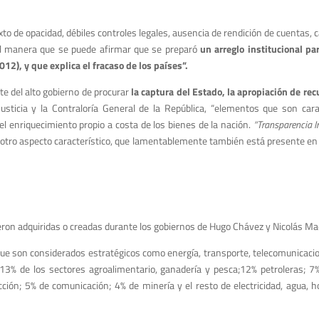
to de opacidad, débiles controles legales, ausencia de rendición de cuentas,
tal manera que se puede afirmar que se preparó
un arreglo institucional pa
12), y que explica el fracaso de los países”.
rte del alto gobierno de procurar
la captura del Estado, la apropiación de rec
usticia y la Contraloría General de la República, “elementos que son cara
 el enriquecimiento propio a costa de los bienes de la nación.
“Transparencia I
tro aspecto característico, que lamentablemente también está presente en V
ron adquiridas o creadas durante los gobiernos de Hugo Chávez y Nicolás Ma
 que son considerados estratégicos como energía, transporte, telecomunicac
13% de los sectores agroalimentario, ganadería y pesca;12% petroleras; 7%
cción; 5% de comunicación; 4% de minería y el resto de electricidad, agua, 