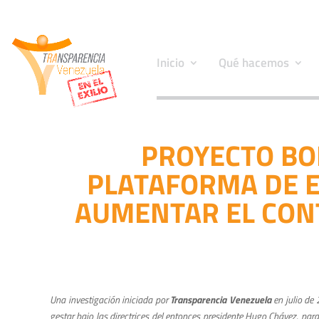
Inicio
Qué hacemos
PROYECTO BO
PLATAFORMA DE 
AUMENTAR EL CONT
Una investigación iniciada por
Transparencia Venezuela
en julio de 
gestar bajo las directrices del entonces presidente Hugo Chávez, pa