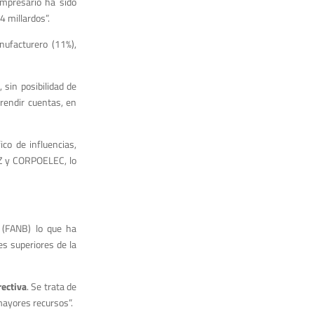
empresario ha sido
 millardos”.
nufacturero (11%),
 sin posibilidad de
 rendir cuentas, en
co de influencias,
EZ y CORPOELEC, lo
 (FANB) lo que ha
es superiores de la
rectiva
. Se trata de
mayores recursos”.