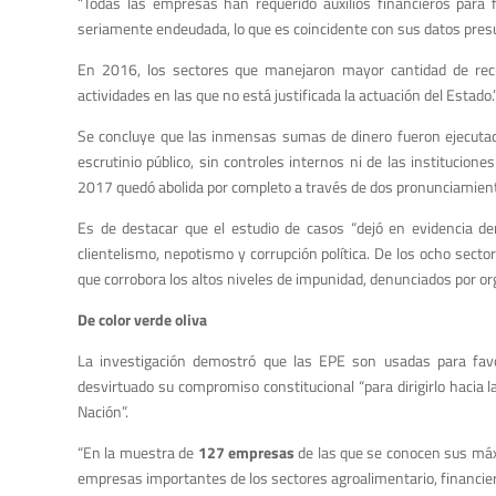
“Todas las empresas han requerido auxilios financieros para 
seriamente endeudada, lo que es coincidente con sus datos presu
En 2016, los sectores que manejaron mayor cantidad de recur
actividades en las que no está justificada la actuación del Estado.
Se concluye que las inmensas sumas de dinero fueron ejecutadas
escrutinio público, sin controles internos ni de las institucione
2017 quedó abolida por completo a través de dos pronunciamiento
Es de destacar que el estudio de casos “dejó en evidencia den
clientelismo, nepotismo y corrupción política. De los ocho se
que corrobora los altos niveles de impunidad, denunciados por or
De color verde oliva
La investigación demostró que las EPE son usadas para fav
desvirtuado su compromiso constitucional “para dirigirlo hacia la
Nación”.
“En la muestra de
127 empresas
de las que se conocen sus má
empresas importantes de los sectores agroalimentario, financier