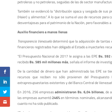
petroleras y no petroleras, seguidas de las de sector manufactura 
También se evidenció la “distribución opaca y sesgada de sus pr
(Haier) y alimentos”. A lo que se suma el uso de recursos para 
desventajosas para el patrimonio de la Nación, pero favorables a 
Auxilio financiero a manos llenas
Transparencia Venezuela
determinó que la adquisición de tantas 
financieros registrados han obligado al Estado a inyectarles rec
“El Presupuesto Nacional de 2017 le asigna a las EPE
Bs. 592 
recibido
Bs. 585 mil millones más
, señala el informe de investi
De la cantidad de dinero que han administrado las EPE se ti
recursos que reciben no sólo provienen del Presupuesto N
extrapresupuestarios existentes y del Banco Central de Venezuela
En 2016, 256 empresas
administraron Bs. 6,04 billones
, de 
las empresas aumentó
246%
en términos nominales, alcanzando 
cuanto no ha sido publicado.