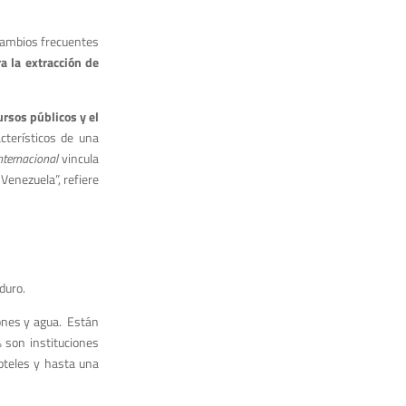
 cambios frecuentes
ra la extracción de
ursos públicos y el
cterísticos de una
nternacional
vincula
enezuela”, refiere
duro.
iones y agua. Están
 son instituciones
hoteles y hasta una