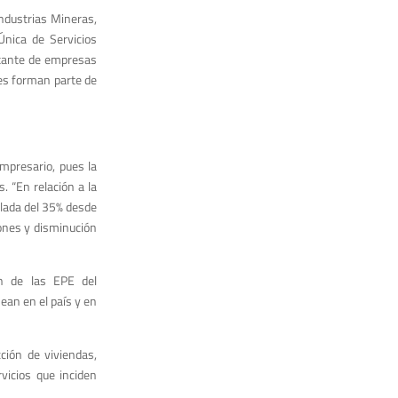
ndustrias Mineras,
Única de Servicios
rtante de empresas
es forman parte de
mpresario, pues la
. “En relación a la
ulada del 35% desde
ones y disminución
ón de las EPE del
ean en el país y en
ción de viviendas,
vicios que inciden