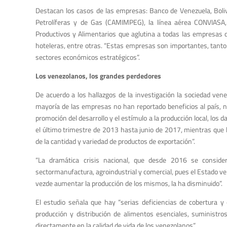
Destacan los casos de las empresas: Banco de Venezuela, Boliv
Petrolíferas y de Gas (CAMIMPEG), la línea aérea CONVIASA, 
Productivos y Alimentarios que aglutina a todas las empresas 
hoteleras, entre otras. “Estas empresas son importantes, tanto
sectores económicos estratégicos”.
Los venezolanos, los grandes perdedores
De acuerdo a los hallazgos de la investigación la sociedad ven
mayoría de las empresas no han reportado beneficios al país, ni
promoción del desarrollo y el estímulo a la producción local, los
el último trimestre de 2013 hasta junio de 2017, mientras que 
de la cantidad y variedad de productos de exportación”.
“La dramática crisis nacional, que desde 2016 se conside
sectormanufactura, agroindustrial y comercial, pues el Estado v
vezde aumentar la producción de los mismos, la ha disminuido”.
El estudio señala que hay “serias deficiencias de cobertura y 
producción y distribución de alimentos esenciales, suministro
directamente en la calidad de vida de los venezolanos”.