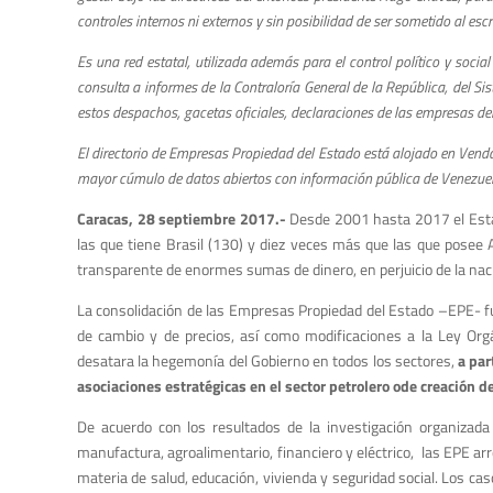
controles internos ni externos y sin posibilidad de ser sometido al escr
Es una red estatal, utilizada además para el control político y soci
consulta a informes de la Contraloría General de la República, del 
estos despachos, gacetas oficiales, declaraciones de las empresas del
El directorio de Empresas Propiedad del Estado está alojado en Venda
mayor cúmulo de datos abiertos con información pública de Venezuela
Caracas, 28 septiembre 2017.-
Desde 2001 hasta 2017 el Esta
las que tiene Brasil (130) y diez veces más que las que posee 
transparente de enormes sumas de dinero, en perjuicio de la nac
La consolidación de las Empresas Propiedad del Estado –EPE- fue 
de cambio y de precios, así como modificaciones a la Ley Orgá
desatara la hegemonía del Gobierno en todos los sectores,
a par
asociaciones estratégicas en el sector petrolero ode creación 
De acuerdo con los resultados de la investigación organizad
manufactura, agroalimentario, financiero y eléctrico, las EPE ar
materia de salud, educación, vivienda y seguridad social. Los 