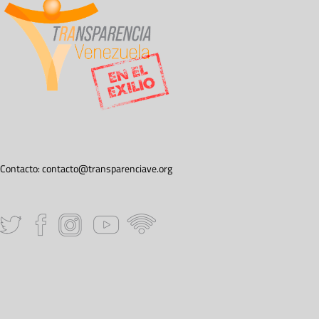
Contacto:
contacto@transparenciave.org