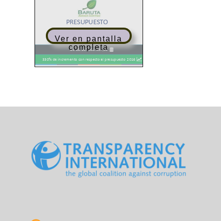
Ver en pantalla
completa