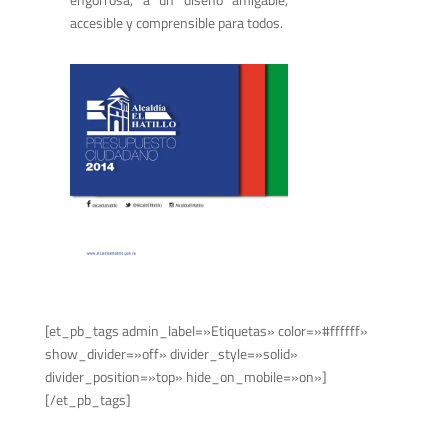
accesible y comprensible para todos.
[et_pb_tags admin_label=»Etiquetas» color=»#ffffff»
show_divider=»off» divider_style=»solid»
divider_position=»top» hide_on_mobile=»on»]
[/et_pb_tags]