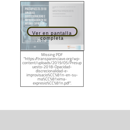
Ver en pantalla
completa
Missing PDF
"https://transparenciave.org/wp-
content/uploads/2019/05/Presup
uesto-2018-Opacidad-
discrecionalidad-e-
improvisacio%CC%81n-en-su-
ma%CC%81xima-
expresio%CC%81n.pdf".