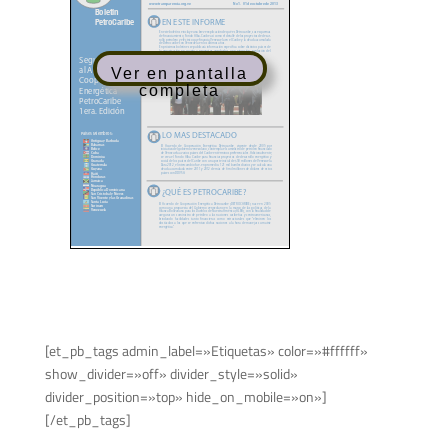
Ver en pantalla
completa
[et_pb_tags admin_label=»Etiquetas» color=»#ffffff»
show_divider=»off» divider_style=»solid»
divider_position=»top» hide_on_mobile=»on»]
[/et_pb_tags]