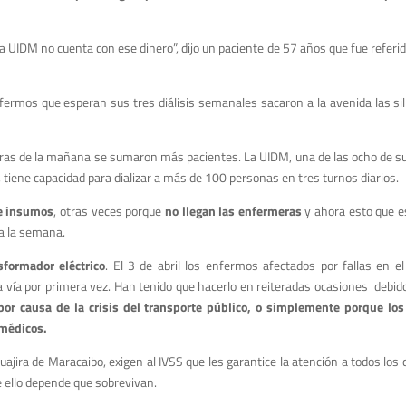
la UIDM no cuenta con ese dinero”, dijo un paciente de 57 años que fue referid
nfermos que esperan sus tres diálisis semanales sacaron a la avenida las sil
oras de la mañana se sumaron más pacientes. La UIDM, una de las ocho de su
 tiene capacidad para dializar a más de 100 personas en tres turnos diarios.
de insumos
, otras veces porque
no llegan las enfermeras
y ahora esto que 
 a la semana.
sformador eléctrico
. El 3 de abril los enfermos afectados por fallas en e
la vía por primera vez. Han tenido que hacerlo en reiteradas ocasiones debi
por causa de la crisis del transporte público, o simplemente porque los
 médicos.
jira de Maracaibo, exigen al IVSS que les garantice la atención a todos los q
De ello depende que sobrevivan.