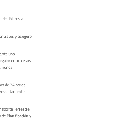
s de dólares a
contratos y aseguró
rante una
seguimiento a esos
as nunca
nos de 24 horas
r presuntamente
nsporte Terrestre
 de Planificación y