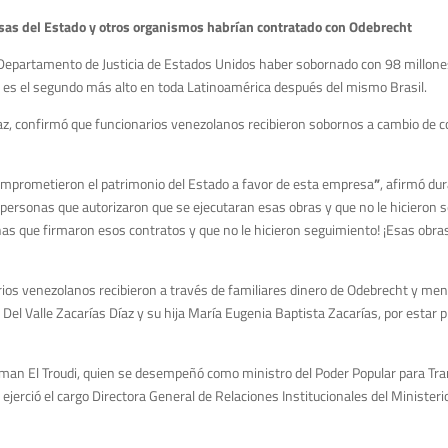
sas del Estado y otros organismos habrían contratado con Odebrecht
 Departamento de Justicia de Estados Unidos haber sobornado con 98 millone
 es el segundo más alto en toda Latinoamérica después del mismo Brasil.
 Díaz, confirmó que funcionarios venezolanos recibieron sobornos a cambio de 
comprometieron el patrimonio del Estado a favor de esta empresa
”
, afirmó du
personas que autorizaron que se ejecutaran esas obras y que no le hicieron 
nas que firmaron esos contratos y que no le hicieron seguimiento! ¡Esas obr
rios venezolanos recibieron a través de familiares dinero de Odebrecht y me
ta Del Valle Zacarías Díaz y su hija María Eugenia Baptista Zacarías, por esta
iman El Troudi, quien se desempeñó como ministro del Poder Popular para Tra
jerció el cargo Directora General de Relaciones Institucionales del Ministerio