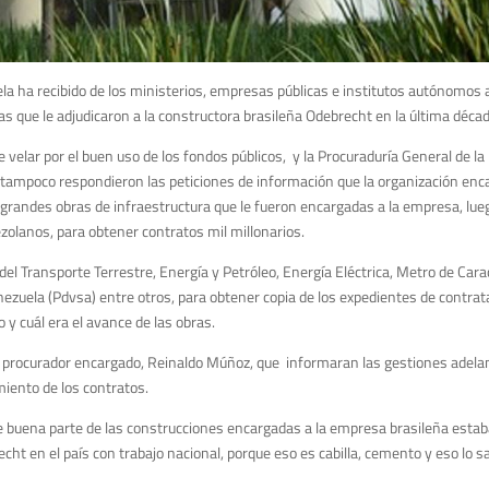
la ha recibido de los ministerios, empresas públicas e institutos autónomos a
as que le adjudicaron a la constructora brasileña Odebrecht en la última décad
 velar por el buen uso de los fondos públicos, y la Procuraduría General de la
 tampoco respondieron las peticiones de información que la organización en
16 grandes obras de infraestructura que le fueron encargadas a la empresa, lu
zolanos, para obtener contratos mil millonarios.
 del Transporte Terrestre, Energía y Petróleo, Energía Eléctrica, Metro de Car
ezuela (Pdvsa) entre otros, para obtener copia de los expedientes de contrata
y cuál era el avance de las obras.
y al procurador encargado, Reinaldo Múñoz, que informaran las gestiones adel
miento de los contratos.
ue buena parte de las construcciones encargadas a la empresa brasileña esta
ht en el país con trabajo nacional, porque eso es cabilla, cemento y eso lo 