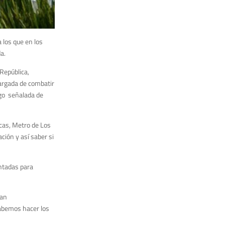
 los que en los
a.
 República,
cargada de combatir
ego señalada de
acas, Metro de Los
ción y así saber si
antadas para
ban
sabemos hacer los