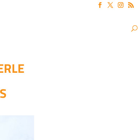
ERLE
AS