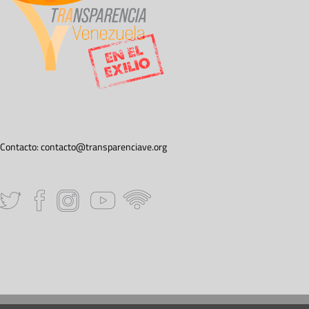
Contacto:
contacto@transparenciave.org