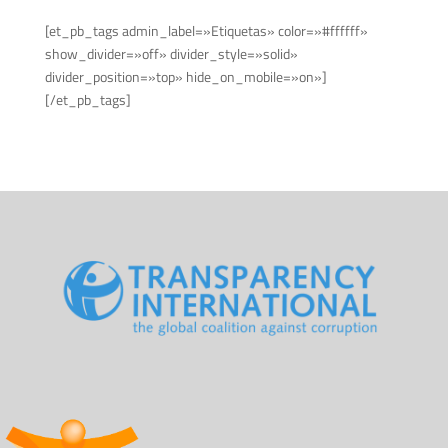
[et_pb_tags admin_label=»Etiquetas» color=»#ffffff»
show_divider=»off» divider_style=»solid»
divider_position=»top» hide_on_mobile=»on»]
[/et_pb_tags]