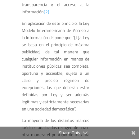
transparencia y el acceso a la
información
[2]
.
En aplicación de este principio, la Ley
Modelo Interamericana de Acceso a
la Información dispone que “[L]a Ley
se basa en el principio de máxima
publicidad, de tal manera que
cualquier información en manos de
instituciones públicas sea completa,
oportuna y accesible, sujeta a un
claro y preciso régimen de
excepciones, las que deberán estar
definidas por Ley y ser además
legítimas y estrictamente necesarias
en una sociedad democrática”.
La mayoría de los distintos marcos
jurídicos analizados recogen de una u
Share This
otra manera el principio de máxima