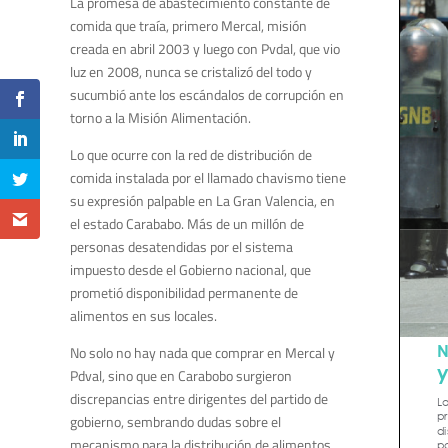
La promesa de abastecimiento constante de
comida que traía, primero Mercal, misión
creada en abril 2003 y luego con Pvdal, que vio
luz en 2008, nunca se cristalizó del todo y
sucumbió ante los escándalos de corrupción en
torno a la Misión Alimentación.
Lo que ocurre con la red de distribución de
comida instalada por el llamado chavismo tiene
su expresión palpable en La Gran Valencia, en
el estado Carababo. Más de un millón de
personas desatendidas por el sistema
impuesto desde el Gobierno nacional, que
prometió disponibilidad permanente de
alimentos en sus locales.
No solo no hay nada que comprar en Mercal y
Pdval, sino que en Carabobo surgieron
discrepancias entre dirigentes del partido de
gobierno, sembrando dudas sobre el
mecanismo para la distribución de alimentos.