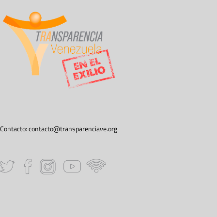
Contacto:
contacto@transparenciave.org