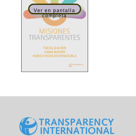
Ver en pantalla
completa