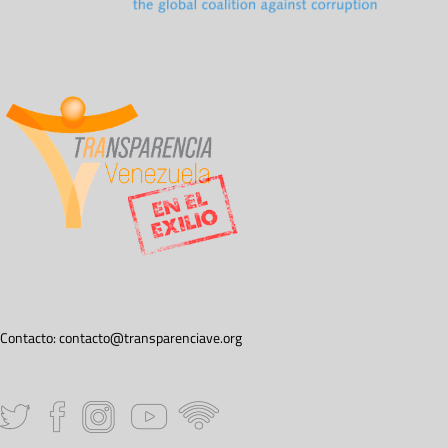
Contacto:
contacto@transparenciave.org