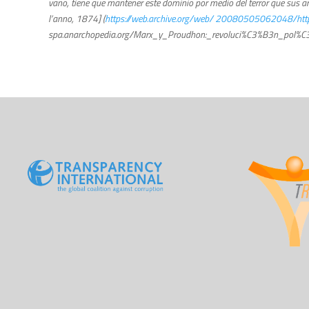
vano, tiene que mantener este dominio por medio del terror que sus a
l’anno, 1874] (
h
ttps://web.archive.org/web/ 20080505062048/http
spa.anarchopedia.org/Marx_y_Proudhon:_revoluci%C3%B3n_pol%