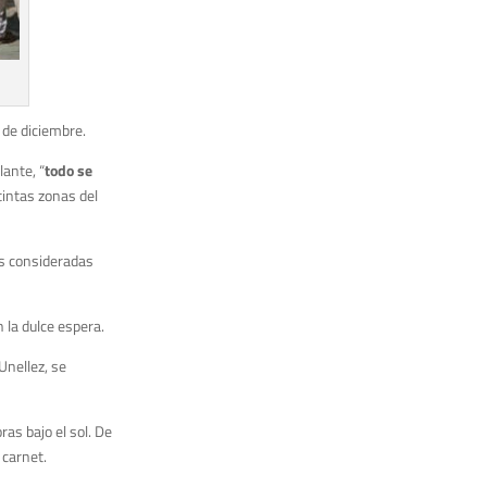
 de diciembre.
ante, “
todo se
tintas zonas del
as consideradas
n la dulce espera.
Unellez, se
as bajo el sol. De
 carnet.