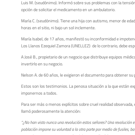
Luis M. (seudónimo). Informó sobre sus problemas con la tensión.
opción de solicitar el medicamento en un ambulatorio.
Marìa C. (seudónimo). Tiene una hija con autismo, menor de edad
horas en el sitio, ni bajo un sol inclemente.
María Isabel, de 17 años, manifestó su inconformidad e impotencia
Los Llanos Ezequiel Zamora (UNELLEZ) de lo contrario, debe esp
A José B., propietario de un negocio que distribuye equipos médico
invertirlo en su negocio.
Nelson A. de 60 años, le exigieron el documento para obtener su 
Estos son los testimonios. La penosa situación a la que están e
imponernos a todos.
Para ser más o menos explícitos sobre cruel realidad observada,
llamó poderosamente la atención:
“¿No han visto nunca una revolución estos señores? Una revolución es,
población impone su voluntad a la otra parte por medio de fusiles, bay