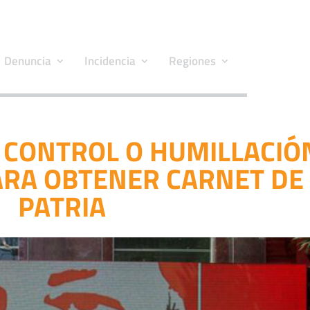
Denuncia
Incidencia
Regiones
 CONTROL O HUMILLACIÓ
ARA OBTENER CARNET DE
PATRIA