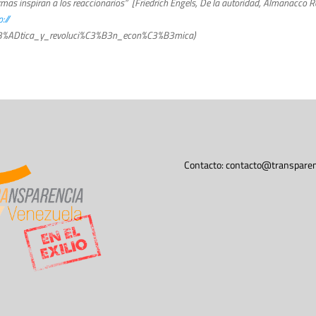
rmas inspiran a los reaccionarios” [Friedrich Engels, De la autoridad, Almanacco 
://
C3%ADtica_y_revoluci%C3%B3n_econ%C3%B3mica)
Contacto:
contacto@transparen