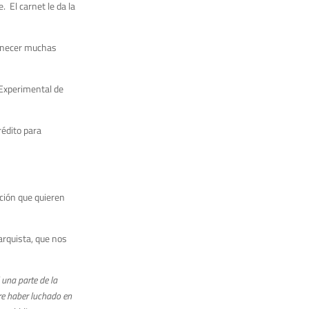
 El carnet le da la
manecer muchas
 Experimental de
rédito para
ción que quieren
arquista, que nos
 una parte de la
ere haber luchado en