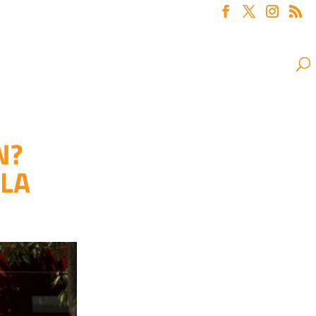
N?
 LA