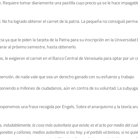
 Requiere tomar diariamente una pastilla cuyo precio ya se le hace impagable.
. No ha logrado obtener el carnet de la patria. La pequeña no consiguió per
 ya que le piden la tarjeta de la Patria para su inscripción en la Universidad
erar al próximo semestre, hasta obtenerlo.
s, le exigieron el carnet en el Banco Central de Venezuela para optar por un c
pensión, de nada vale que sea un derecho ganado con su esfuerzo y trabajo.
xponiendo a millones de ciudadanos, aún en contra de su voluntad. La subyuga
 exponemos una frase recogida por Engels, Sobre el anarquismo y la teoría an
 indudablemente, la cosa más autoritaria que existe; es el acto por medio del cual
onetas y cañones, medios autoritarios si los hay; y el partido victorioso, si no qui