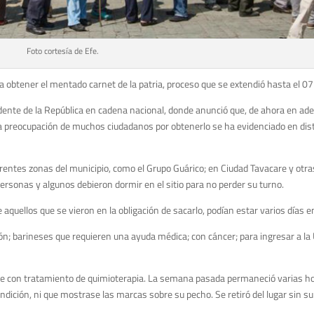
Foto cortesía de Efe.
a obtener el mentado carnet de la patria, proceso que se extendió hasta el 07
dente de la República en cadena nacional, donde anunció que, de ahora en adel
 la preocupación de muchos ciudadanos por obtenerlo se ha evidenciado en dis
erentes zonas del municipio, como el Grupo Guárico; en Ciudad Tavacare y otr
 personas y algunos debieron dormir en el sitio para no perder su turno.
 aquellos que se vieron en la obligación de sacarlo, podían estar varios días e
ión; barineses que requieren una ayuda médica; con cáncer; para ingresar a la 
e con tratamiento de quimioterapia. La semana pasada permaneció varias hor
ndición, ni que mostrase las marcas sobre su pecho. Se retiró del lugar sin su