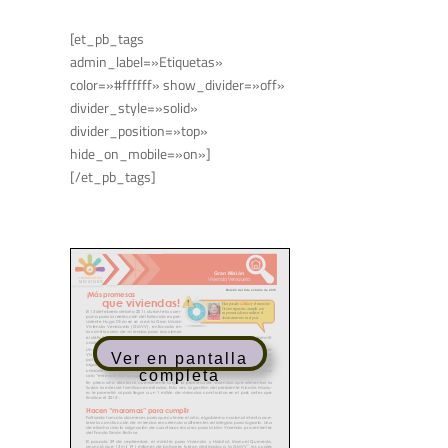
[et_pb_tags
admin_label=»Etiquetas»
color=»#ffffff» show_divider=»off»
divider_style=»solid»
divider_position=»top»
hide_on_mobile=»on»]
[/et_pb_tags]
Ver en pantalla
completa