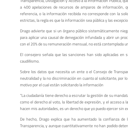
Transparencia, Divulgación y Acceso a la información Pública, q
a 400 apelaciones de recursos de amparos de información, que
referencia, o la información recibida no corresponde con la so
estrictas, la regla es que la información sea pública y las excepci
Drago advierte que si un órgano público sistemáticamente niega 
para aplicar una causal de denegación infundada y abrir un proc
con el 20% de su remuneración mensual, no está contemplada 
El consejero señala que las sanciones han sido aplicadas en s
caudillismo.
Sobre los datos que necesita un ente o el Consejo de Transpare
neutralidad y la no discriminación en cuanto al solicitante, por l
motivo por el cual están solicitando la información
“La ciudadanía tiene derecho a escrutar la gestión de su mandata
como el derecho al voto, la libertad de expresión, y el acceso a 
hacen mis autoridades, es un derecho que yo puedo ejercer sin ex
De hecho, Drago explica que ha aumentado la confianza de la
Transparencia, y aunque cuantitativamente no han podido determi