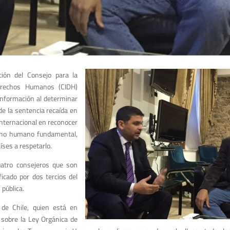
ión del Consejo para la
erechos Humanos (CIDH)
información al determinar
de la sentencia recaída en
 internacional en reconocer
echo humano fundamental,
íses a respetarlo.
atro consejeros que son
ficado por dos tercios del
 pública.
 de Chile, quien está en
a sobre la Ley Orgánica de