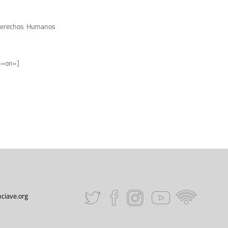
e Derechos Humanos
=»on»]
ciave.org