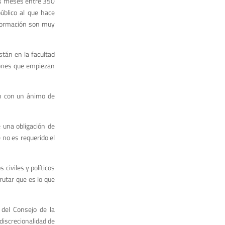
los meses entre 350
úblico al que hace
información son muy
stán en la facultad
ciones que empiezan
ón con un ánimo de
e una obligación de
e no es requerido el
civiles y políticos
rutar que es lo que
 del Consejo de la
discrecionalidad de