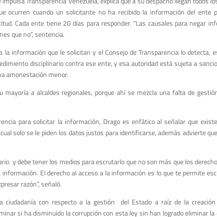
ue impulsa Transparencia Venezuela, explica que a su despacho llegan todos 
 ocurren cuando un solicitante no ha recibido la información del ente p
licitud. Cada ente tiene 20 días para responder. “Las causales para negar 
ones que no”, sentencia.
la información que le solicitan y el Consejo de Transparencia lo detecta, e
edimiento disciplinario contra ese ente, y esa autoridad está sujeta a san
una amonestación menor.
u mayoría a alcaldes regionales, porque ahí se mezcla una falta de gesti
ncia para solicitar la información, Drago es enfático al señalar que exist
o cual solo se le piden los datos justos para identificarse, además advierte qu
rio y debe tener los medios para escrutarlo que no son más que los derechos 
la información. El derecho al acceso a la información es lo que te permite esc
presar razón”, señaló.
 ciudadanía con respecto a la gestión del Estado a raíz de la creación
nar si ha disminuido la corrupción con esta ley sin han logrado eliminar la 