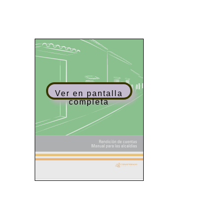
Ver en pantalla
completa