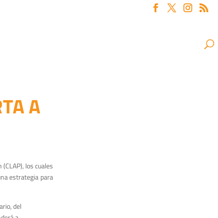
RTA A
 (CLAP), los cuales
na estrategia para
rio, del
nderá a