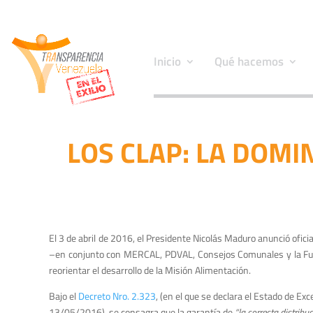
Inicio
Qué hacemos
LOS CLAP: LA DOMI
El 3 de abril de 2016, el Presidente Nicolás Maduro anunció ofic
–en conjunto con MERCAL, PDVAL, Consejos Comunales y la Fuerz
reorientar el desarrollo de la Misión Alimentación.
Bajo el
Decreto Nro. 2.323
, (en el que se declara el Estado de Ex
13/05/2016), se consagra que la garantía de
“la correcta distrib