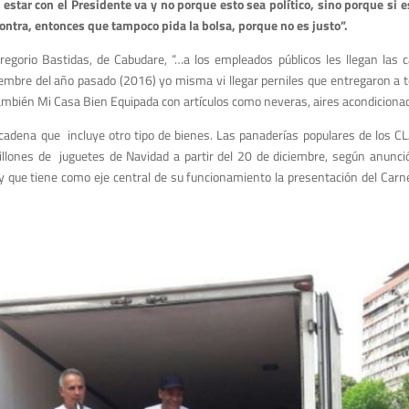
tar con el Presidente va y no porque esto sea político, sino porque si est
ontra, entonces que tampoco pida la bolsa, porque no es justo”.
gorio Bastidas, de Cabudare, “…a los empleados públicos les llegan las ca
ciembre del año pasado (2016) yo misma vi llegar perniles que entregaron a t
también Mi Casa Bien Equipada con artículos como neveras, aires acondicionad
una cadena que incluye otro tipo de bienes. Las panaderías populares de los 
llones de juguetes de Navidad a partir del 20 de diciembre, según anunc
que tiene como eje central de su funcionamiento la presentación del Carnet