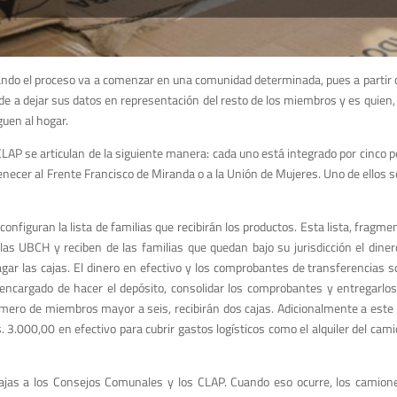
ando el proceso va a comenzar en una comunidad determinada, pues a partir d
de a dejar sus datos en representación del resto de los miembros y es quien, d
guen al hogar.
CLAP se articulan de la siguiente manera: cada uno está integrado por cinco
enecer al Frente Francisco de Miranda o a la Unión de Mujeres. Uno de ellos se
nfiguran la lista de familias que recibirán los productos. Esta lista, fragme
s UBCH y reciben de las familias que quedan bajo su jurisdicción el dinero
ar las cajas. El dinero en efectivo y los comprobantes de transferencias s
, encargado de hacer el depósito, consolidar los comprobantes y entregarlo
número de miembros mayor a seis, recibirán dos cajas. Adicionalmente a este
 3.000,00 en efectivo para cubrir gastos logísticos como el alquiler del cami
cajas a los Consejos Comunales y los CLAP. Cuando eso ocurre, los camion