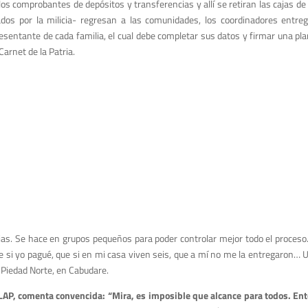
los comprobantes de depósitos y transferencias y allí se retiran las cajas d
s por la milicia- regresan a las comunidades, los coordinadores entreg
entante de cada familia, el cual debe completar sus datos y firmar una pla
Carnet de la Patria.
as. Se hace en grupos pequeños para poder controlar mejor todo el proceso.
 si yo pagué, que si en mi casa viven seis, que a mí no me la entregaron… U
 Piedad Norte, en Cabudare.
CLAP, comenta convencida: “Mira, es imposible que alcance para todos. En