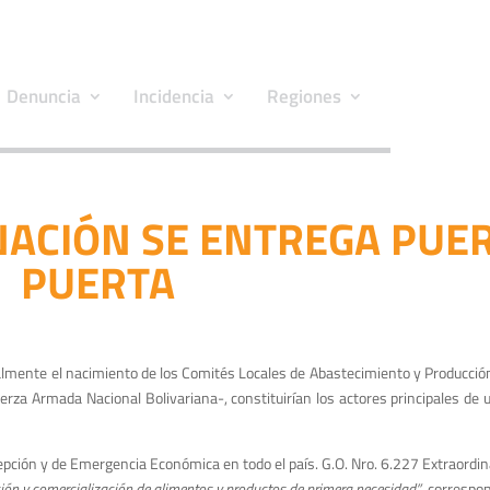
Denuncia
Incidencia
Regiones
NACIÓN SE ENTREGA PUE
PUERTA
ialmente el nacimiento de los Comités Locales de Abastecimiento y Producción
a Armada Nacional Bolivariana-, constituirían los actores principales de u
cepción y de Emergencia Económica en todo el país. G.O. Nro. 6.227 Extraordina
ución y comercialización de alimentos y productos de primera necesidad”
, correspo