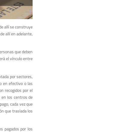
e allí se construye
e allí en adelante,
 personas que deben
rá el vínculo entre
ntada por sectores,
 en efectivo o las
on recogidos por el
s en los centros de
 pago, cada vez que
ón que traslada los
es pagados por los