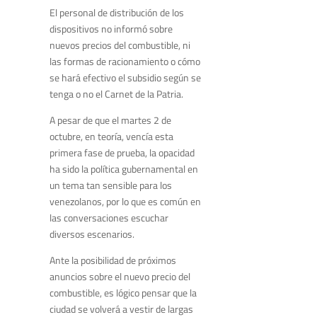
El personal de distribución de
los
dispositivos
n
o
informó
sobre
nuevos precios del combustible, ni
las formas de racionamiento o cómo
se hará efectivo el s
ubsidio según se
tenga o no el
Carnet de la P
atria
.
A pesar de que el mart
es 2 de
octubre,
en teoría
,
vencía
esta
primera fase de prueba, la opacidad
ha sido la política gubernamental en
un tema ta
n sensible para los
venezolanos, por lo que es común en
las conversaciones escuchar
diversos escenarios
.
A
nte la posibilidad
de próximos
anuncios sobre el nuevo precio del
combustible, es lógico pensar que la
ciudad se volverá a vestir de l
argas