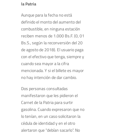
la Patria
Aunque para la fecha no está
definido el monto de
l aumento del
combustible, en ninguna estación
r
eciben menos de 1.000
Bs.F.
(0, 01
Bs.S.
, según la reconversión del 20
de agosto de 2018)
. El usuario paga
con el efectivo que tenga, siempre y
cuando sea mayor a la cifra
mencionada. Y si el billete es mayor
no hay intención de dar cambio
.
Dos personas consultadas
ma
nifestaron que les pidieron el
Carnet de la P
atria
para surtir
gasolina. Cuando
expresar
on
que no
lo tenían, en un caso solicitaron la
cédula de
identidad y en el otro
alertaron que
“
debían sacarlo
”
. No