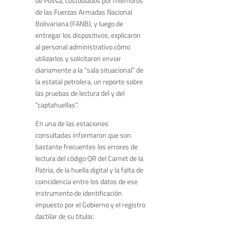
de
Pdvsa
, custodiados por miembros
de las Fuerzas Armadas
Nacional
Bolivariana (FANB)
, y luego de
entregar los
dispositivos
,
explicaron
al personal administrativo
cómo
utilizarlos
y solicitaron enviar
diariamente a la “sala situacional” de
la estatal petrolera, un reporte so
bre
las pruebas de lectura del
y del
“
captahuellas
”
.
En una de las estaciones
consultadas informaron que son
bastante frecuentes los err
ores de
lectura del código QR de
l
C
arnet
de la
Patria
, de la huella digital y la falta de
coincidencia
entre los datos de ese
instrumento de identificación
impuesto por el Gobierno
y el
registro
dactilar
de su titular.