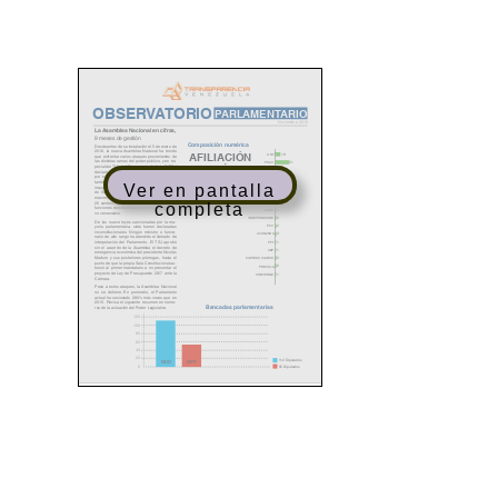
Ver en pantalla
completa