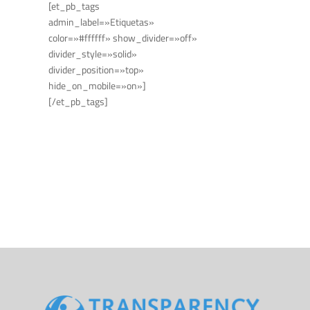
[et_pb_tags
admin_label=»Etiquetas»
color=»#ffffff» show_divider=»off»
divider_style=»solid»
divider_position=»top»
hide_on_mobile=»on»]
[/et_pb_tags]