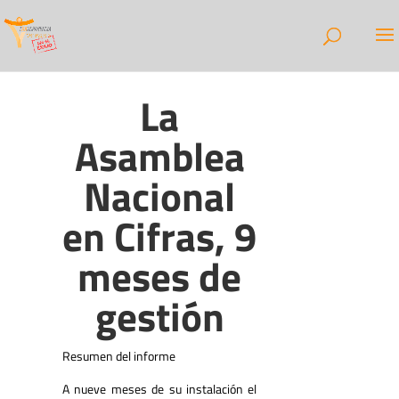
La
Asamblea
Nacional
en Cifras, 9
meses de
gestión
Resumen del informe
A nueve meses de su instalación el