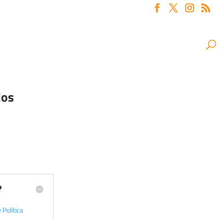
los
?
Política