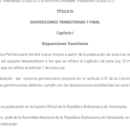
 Tributarias (3.000 U.T.) a cinco mil Unidades Tributarias (5.000 U.T.)
TÍTULO IV
DISPOSICIONES TRANSITORIAS Y FINAL
Capítulo I
Disposiciones Transitorias
cio Penitenciario tendrá nueve meses a partir de la publicación de esta Ley en l
 los equipos bloqueadores a los que se refiere el Capítulo I de esta Ley. El
que se refiere el artículo 7 de esta Ley.
ción del sistema penitenciario prevista en el artículo 272 de la Constit
s penitenciarios deberán cumplir con las disposiciones establecidas en esta 
 su publicación en la Gaceta Oficial de la República Bolivariana de Venezuela
.
ivo, sede de la Asamblea Nacional de la República Bolivariana de Venezuela, en 
Federación.