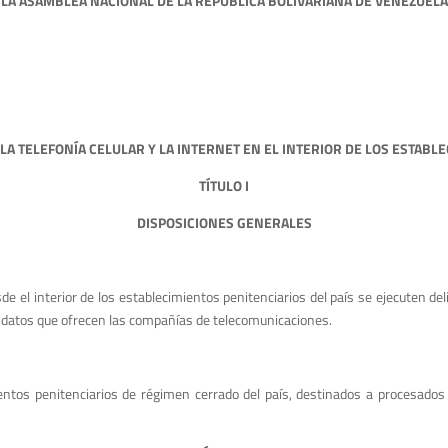
LA ASAMBLEA NACIONAL
DE LA REPÚBLICA BOLIVARIANA DE VENEZUELA
 LA TELEFONÍA CELULAR
Y LA INTERNET EN EL INTERIOR DE LOS ESTABL
TÍTULO I
DISPOSICIONES GENERALES
e el interior de los establecimientos penitenciarios del país se ejecuten delito
 y datos que ofrecen las compañías de telecomunicaciones.
entos penitenciarios de régimen cerrado del país, destinados a procesados