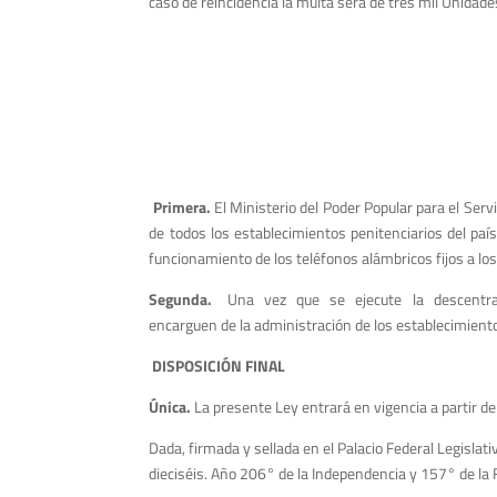
caso de reincidencia la multa será de tres mil Unidades
Primera.
El Ministerio del Poder Popular para el Servi
de todos los establecimientos penitenciarios del país
funcionamiento de los teléfonos alámbricos fijos a los 
S
egunda.
Una vez que se ejecute la descentraliza
encarguen de la administración de los establecimiento
DISPOSICIÓN FINAL
Única.
La presente Ley entrará en vigencia a partir de
Dada, firmada y sellada en el Palacio Federal Legislat
dieciséis. Año 206° de la Independencia y 157° de la 