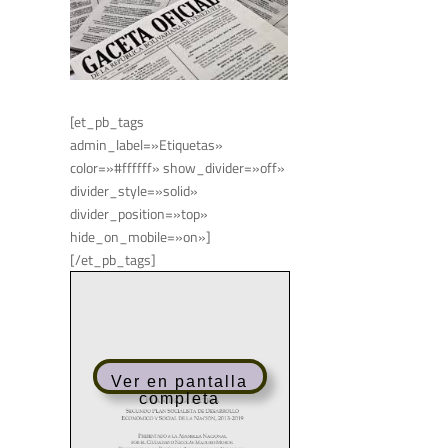
[et_pb_tags
admin_label=»Etiquetas»
color=»#ffffff» show_divider=»off»
divider_style=»solid»
divider_position=»top»
hide_on_mobile=»on»]
[/et_pb_tags]
Ver en pantalla
completa