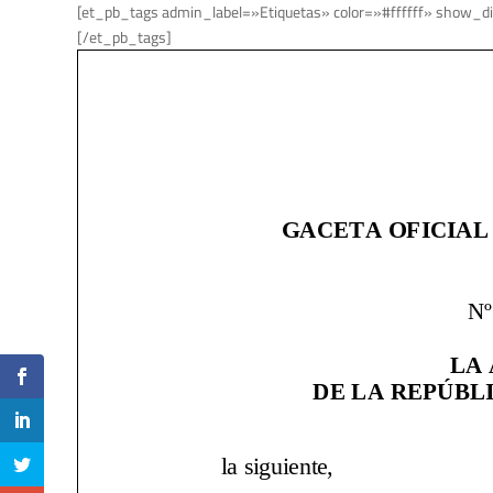
[et_pb_tags admin_label=»Etiquetas» color=»#ffffff» show_di
[/et_pb_tags]