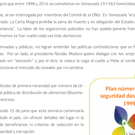
gura que entre 1998 y 2014 se come­tieron en Venezuela 231.562 homicidios
az, al ser interroga­da por miembros del Comité de la ONU: En Venezuela “el d
grado. La Carta Magna prohíbe la pena de muer­te y es obligación del Estado p
ns­tancia”. La labor de los organis­mos policiales no han podido ponerle fre
crímenes se han vuel­to cada vez más dantes­cos.
ivadas y pú­blicas, no logran entender las po­líticas contradictoras que se h
. Por un lado, el presidente Ni­colás Maduro quiere dialogar con los empre­
aís sin “exclusión” y por el otro, le coloca la soga al cuello a Polar al ven­d
torsionar el mercado de cereales por no sembrar
rtículos de prime­ra necesidad por número de cé­
red pú­blica de distribución de alimentos (Bicente­
rectrices.
pasa­do 25 de junio que esta semana comenzaría
o el país, sin ofrecer detalles del lugar ni la
beneficiarios ni criterios de selección en lo
pacidad y corrupción.