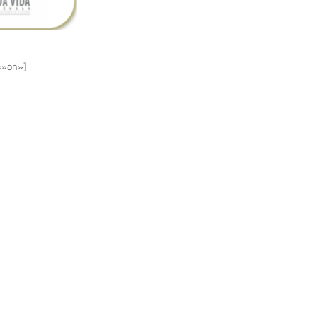
=»on»]