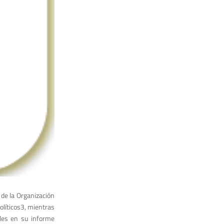
de la Organización
olíticos3, mientras
les en su infor­me