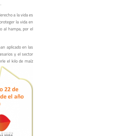
.
erecho a la vida es
ro­teger la vida en
no al hampa, por el
an aplica­do en las
sarios y el sec­tor
erle el kilo de maíz