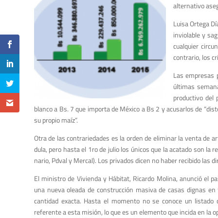
alternativo ase
Luisa Ortega Dí
inviolable y sa
cualquier circu
contrario, los 
Las empresas pr
últimas semanas
productivo del p
blanco a Bs. 7 que importa de México a Bs 2 y acu­sarlos
de “dis
su propio maíz”.
Otra de las contrarie­dades es la orden de eliminar la venta de a
dula, pero hasta el 1ro de julio los únicos que la aca­tado son la 
nario, Pdval y Mercal). Los privados dicen no ha­ber recibido las di
El ministro de Vivienda y Hábitat, Ricardo Molina, anunció el 
una nueva oleada de construcción masiva de casas dignas en tod
cantidad exacta. Hasta el momento no se conoce un listado de 
referente a esta misión, lo que es un elemento que incida en la o