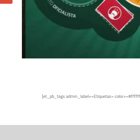
[et_pb_tags admin_label=»Etiquetas» color=»#fffff