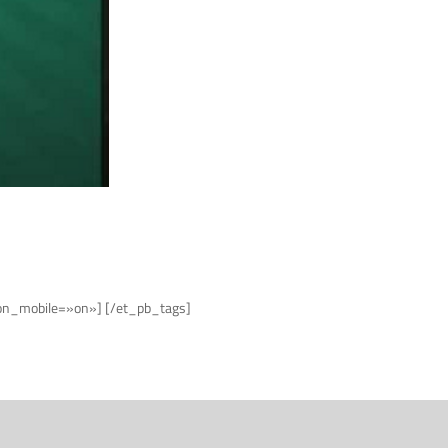
e_on_mobile=»on»] [/et_pb_tags]