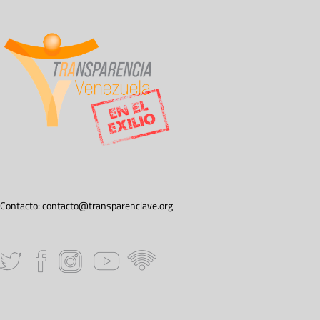
Contacto:
contacto@transparenciave.org