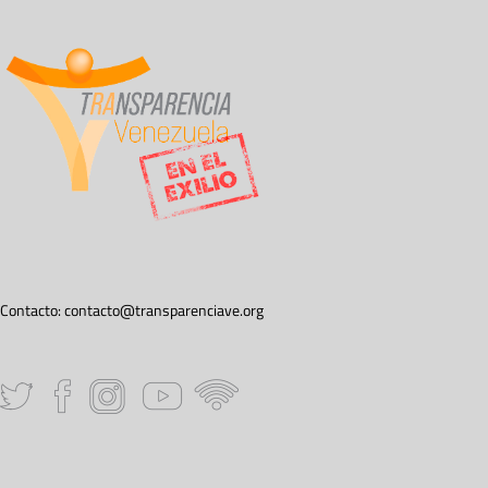
Contacto:
contacto@transparenciave.org