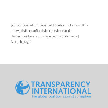
[et_pb_tags admin_label=»Etiquetas» color=»#ffffff»
show_divider=»off» divider_style=»solid»
divider_position=»top» hide_on_mobile=»on»]
[/et_pb_tags]