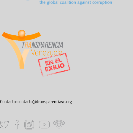
Contacto:
contacto@transparenciave.org