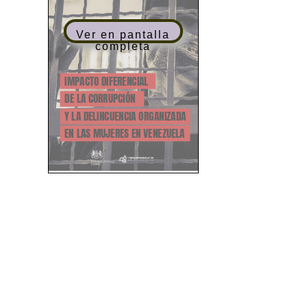
Ver en pantalla
completa