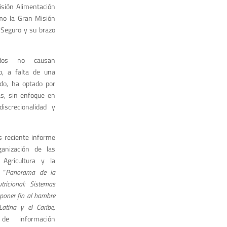
Misión Alimentación
mo la Gran Misión
Seguro y su brazo
tados no causan
o, a falta de una
ado, ha optado por
s, sin enfoque en
iscrecionalidad y
 reciente informe
ganización de las
Agricultura y la
 “
Panorama de la
ricional: Sistemas
 poner fin al hambre
Latina y el Caribe,
de información