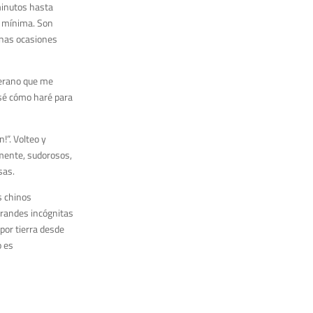
inutos hasta
s
mínima
.
Son
unas ocasiones
erano
que me
sé cómo haré para
!”. Volteo y
emente,
sudorosos,
sas.
s chinos
grandes incógnitas
por tierra desde
o es