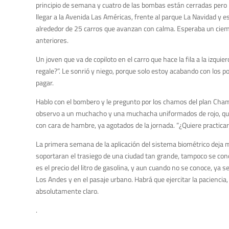
principio de semana y cuatro de las bombas están cerradas pero n
llegar a la Avenida Las Américas
, frente al p
arque La Navidad
y
es
alrededor de
25 carros que avanzan
con calma. Esperaba un cie
anteriores.
Un joven que va de copiloto en el carro que hace la fila a la izquie
regale?”. Le sonrió y niego, porque solo estoy acabando con los p
pagar.
Hablo con el bombero y le pregunto por los chamos del plan C
h
am
observo a un muchacho y una muchacha uniformados de rojo, que
con cara de hambre,
ya agotados de la jornada. “¿Quiere practicar?
La primera semana de la aplicación del sistema biométrico
deja 
soportaran el trasiego de una ciudad tan grande, tampoco se cono
es el precio del litro de gasolina, y aun cuando no se conoce, ya
Los Andes y en el pasaje urbano.
Habrá que ejercitar la pacienci
absolutamente claro.
.