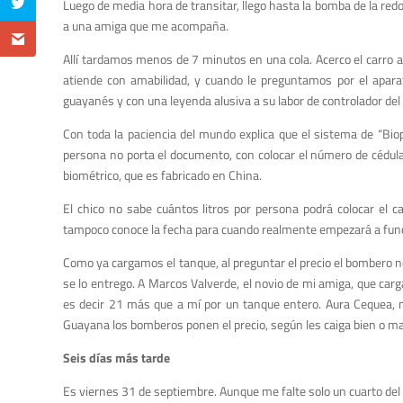
L
uego de media hora de transitar
, l
lego hasta la bomba de la red
a una amiga que me acompaña.
Allí
tardamos menos de 7 minutos en una cola.
Acerco el carro
a
atiende con amabilidad, y cuando le preguntamos por el apara
guayanés y con una leyenda alusiva a su labor de controlador del
Con toda la paciencia del mundo explica que el sistema de
“
B
io
persona no
porta
el documento
, con colocar el número de cédul
biométrico, que es fabricado en China.
El chico n
o sabe cuántos litros por persona podrá colocar el
c
tampoco conoce
la fecha para cuando realmente empezará a func
Como ya cargamos el tanque, al preguntar el precio el bombero n
se lo entrego.
A
Marcos
Valverde
, el novio de mi amiga, que car
es decir 21 más que a mí por un tanque entero
.
Aura C
equea
,
Guayana
los bomberos ponen el precio, según les caiga bien o ma
Seis días más tarde
Es
viernes 31 de septiembre. Aunque me falte solo un cuarto del ta