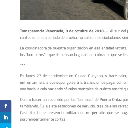
Transparencia Venezuela, 9 de octubre de 2018
.
–
Al sur del
confusión
en su período de prueba, no solo en los ciudadanos si
La coordinadora de nuestra organización en
esa entidad
retrata 
los “bomberos”
–
que dispensan la gasolina
–
cobran lo que
se les
***
Es
lunes
27 de septiembre en Ciudad Guayana,
y
hace calor
enfrentarme a la que supongo será la transición de pagar con bille
voy hacia la cola haciendo cálculos
mentales de cuá
nto tendré qu
Quiero hacer un recorrido por las
“
bombas
”
de Puerto Ordaz para
temblando.
Fui a siete estaciones de servicio,
tres de ellas cerra
Castillito, tiene presencia militar que no permite que se h
sorprendentemente
cortas.