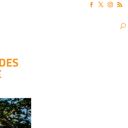
NDES
E