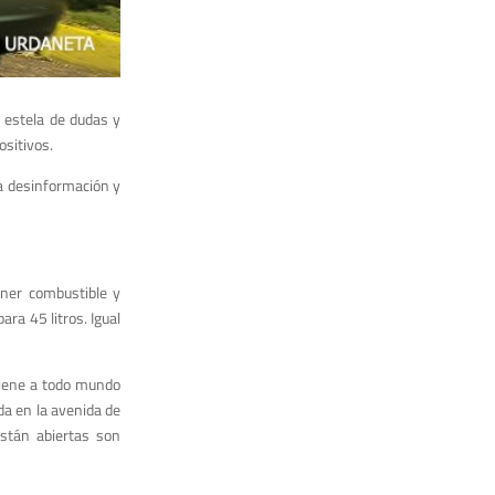
 estela de dudas
y
ositivos.
a desin
formación y
oner combustible y
ara 45 litros. Igual
 tiene a todo mundo
da en la avenida
de
están abiertas son