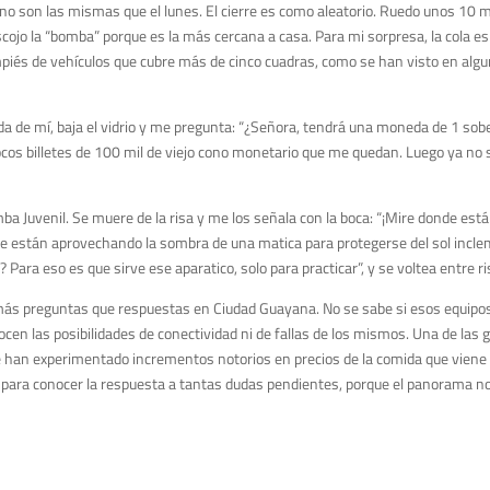
o son las mismas que el lunes. El cierre es como aleatorio.
Ruedo unos 10 m
cojo la
“
bomba
”
porque es la más cercana a casa
. Para mi sorpresa, la cola e
mpiés
de vehículos
que cubre más
de cinco cuadras, como se han visto en alg
rda de mí, baja el vidrio y me pregunta: “¿Señora
,
tendrá una moneda de 1
sob
ocos billetes de 100 mil
de viejo cono monetario
que me quedan. Luego ya no 
ba Juvenil. Se muere de la risa y me los señala con la boca: “¡Mire donde están
 están aprovechando la sombra de una matica para protegerse del sol incl
 Para eso es que sirve ese aparatico, solo para practicar”, y se voltea entre ri
más preguntas que respuestas en Ciudad Guayana. No se sabe si esos equipo
cen las posibilidades de conectividad ni de fallas de los mismos. Una de las 
 se han experimentado incrementos notorios en precios de la comida que viene 
a, para conocer la respuesta a tantas dudas pendientes, porque el panorama n