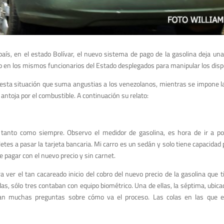
 país, en el estado Bolívar, el nuevo sistema de pago
de la gasolina
deja una
no en los mismos funcionarios del Estado desplegados para manipular los disp
esta situación
que suma angustias a
los
venezolanos, mientras se impone l
 antoja
por el combustible
.
A continuación su relato:
, tanto como siempre. Observo el medidor de gasolina, es hora de ir a p
tes a pasar la tarjeta bancaria. Mi carro es un sedán y solo tiene capacidad p
e pagar con el nuevo precio y sin carnet.
 ver el tan cacareado inicio del cobro del nuevo precio de la gasolina que
das, sólo tres
contaban con equipo biométrico. Una de ellas, la
séptima, ubica
agan muchas preguntas sobre cómo va el proceso. Las colas en las que 