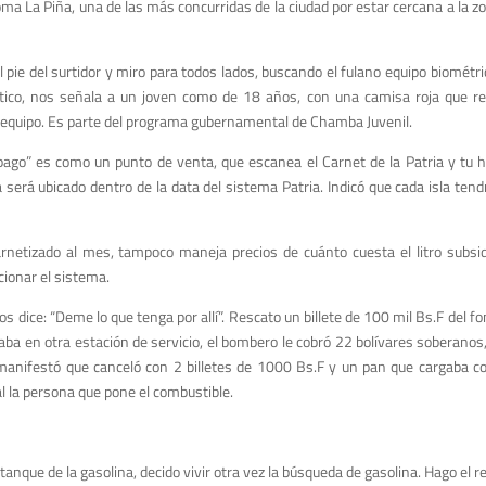
oma La Piña,
una de las más concurridas de la ciudad
por estar cercana a la zo
l pie del surtidor y miro para todos lados, buscando el fulano equipo biométri
tico
, nos señala a un joven como de 18 años, con una camisa roja que re
 equipo. Es parte del programa
gubernamental
de Chamba Juvenil.
pago
”
es como un punto de venta, que escanea el
Carnet de la Patria
y tu hu
a será ubicado dentro de la data del sistema Patria
.
Indicó que cada isla tend
arnetizado
al mes
, tampoco maneja precios
de cuánto cuesta el litro subsid
ionar el sistema.
os dice:
“
Deme lo que tenga por allí
”
. Rescato un billete de 100
mil
Bs.F
del fo
gaba en otra
estación de servicio
, el bombero le cobró 22 bolívares soberanos,
 manifestó q
ue canceló con 2 billetes de 1000
Bs.F
y un pan que cargaba co
l la persona que pone el combustible.
nque de la gasolina, decido vivir otra vez la búsqueda de gasolina. Hago el re