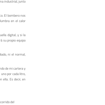
na industrial
,
junto
co
.
El bombero nos
lumbra en el calor
ella digital, y si la
rá su propio equipo
iado, ni el normal,
ndo de mi cartera y
 uno por cada litro
,
n ella.
Es decir,
en
corrido del