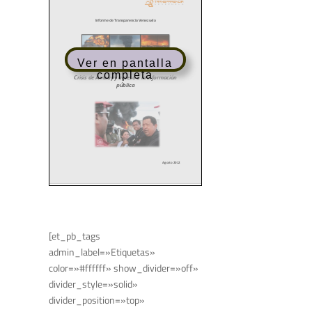
Ver en pantalla
completa
[et_pb_tags
admin_label=»Etiquetas»
color=»#ffffff» show_divider=»off»
divider_style=»solid»
divider_position=»top»