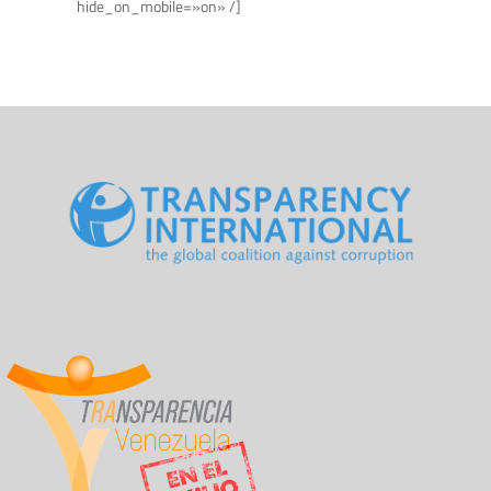
hide_on_mobile=»on» /]