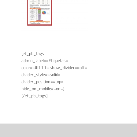
[et_pb_tags
admin_label=»Etiquetas»
color=»#ffffff» show_divider=»off»
divider_style=»solid»
divider_position=»top»
hide_on_mobile=»on»]
[/et_pb_tags]