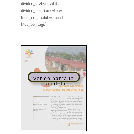
divider_style=»solid»
divider_position=»top»
hide_on_mobile=»on»]
[/et_pb_tags]
Ver en pantalla
completa