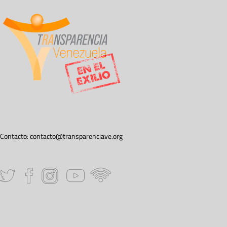
Contacto:
contacto@transparenciave.org