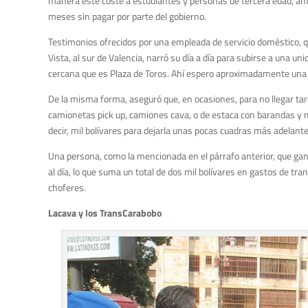
manera este coste a estudiantes y personas de tercera edad, an
meses sin pagar por parte del gobierno.
Testimonios ofrecidos por una empleada de servicio doméstico, q
Vista, al sur de Valencia, narró su día a día para subirse a una
cercana que es Plaza de Toros. Ahí espero aproximadamente una h
De la misma forma, aseguró que, en ocasiones, para no llegar tar
camionetas pick up, camiones cava, o de estaca con barandas y me
decir, mil bolívares para dejarla unas pocas cuadras más adelante
Una persona, como la mencionada en el párrafo anterior, que gana 
al día, lo que suma un total de dos mil bolívares en gastos de t
choferes.
Lacava y los TransCarabobo