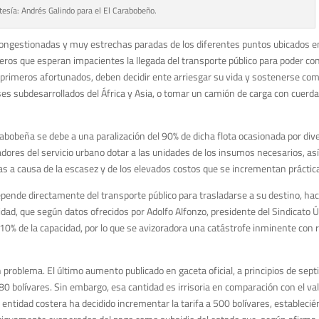
tesía: Andrés Galindo para el El Carabobeño.
 congestionadas y muy estrechas paradas de los diferentes puntos ubicados e
jeros que esperan impacientes la llegada del transporte público para poder co
primeros afortunados, deben decidir ente arriesgar su vida y sostenerse co
íses subdesarrollados del África y Asia, o tomar un camión de carga con cuerd
arabobeña se debe a una paralización del 90% de dicha flota ocasionada por div
stadores del servicio urbano dotar a las unidades de los insumos necesarios, a
s a causa de la escasez y de los elevados costos que se incrementan práctic
pende directamente del transporte público para trasladarse a su destino, ha
idad, que según datos ofrecidos por Adolfo Alfonzo, presidente del Sindicato 
0% de la capacidad, por lo que se avizoradora una catástrofe inminente con r
 problema. El último aumento publicado en gaceta oficial, a principios de sept
280 bolívares. Sin embargo, esa cantidad es irrisoria en comparación con el val
a entidad costera ha decidido incrementar la tarifa a 500 bolívares, establecié