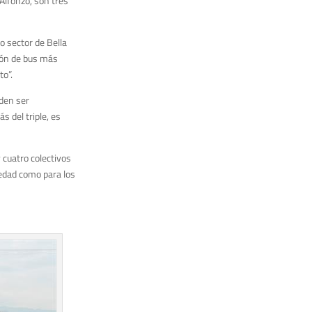
Alfonzo, son tres
o sector de Bella
ción de bus más
to”.
eden ser
 del triple, es
 cuatro colectivos
iedad como para los