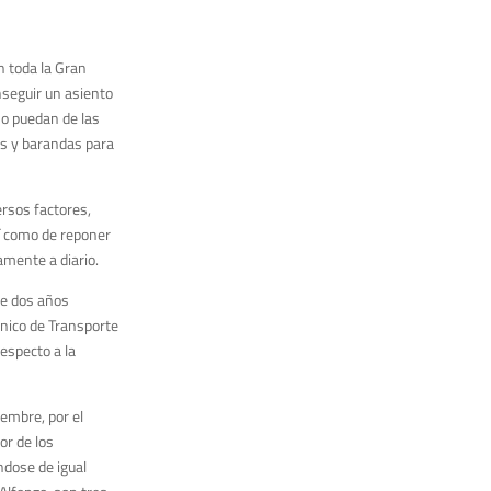
n toda la Gran
nseguir un asiento
mo puedan de las
as y barandas para
ersos factores,
sí como de reponer
amente a diario.
ce dos años
Único de Transporte
especto a la
iembre, por el
or de los
ndose de igual