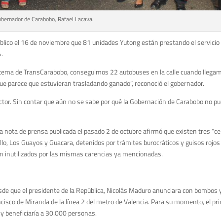
bernador de Carabobo, Rafael Lacava.
blico el 16 de noviembre que 81 unidades Yutong están prestando el servicio
.
el tema de TransCarabobo, conseguimos 22 autobuses en la calle cuando lleg
e parece que estuvieran trasladando ganado”, reconoció el gobernador.
tor. Sin contar que aún no se sabe por qué la Gobernación de Carabobo no pud
na nota de prensa publicada el pasado 2 de octubre afirmó que existen tres “
o, Los Guayos y Guacara, detenidos por trámites burocráticos y guisos rojos 
n inutilizados por las mismas carencias ya mencionadas.
de que el presidente de la República, Nicolás Maduro anunciara con bombos y p
ncisco de Miranda de la línea 2 del metro de Valencia. Para su momento, el p
 y beneficiaría a 30.000 personas.