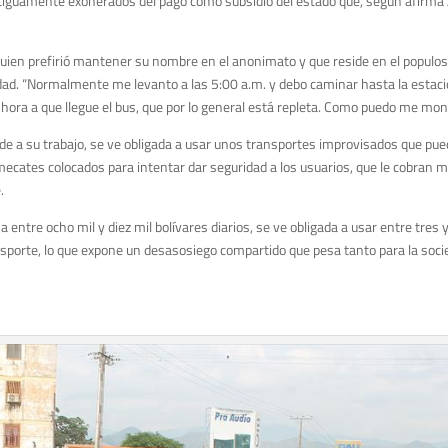
tiguamente exonerados del pago como subsidio del estado que, según afirma 
uien prefirió mantener su nombre en el anonimato y que reside en el populos
 unidad. “Normalmente me levanto a las 5:00 a.m. y debo caminar hasta la esta
ora a que llegue el bus, que por lo general está repleta. Como puedo me mon
de a su trabajo, se ve obligada a usar unos transportes improvisados que pu
cates colocados para intentar dar seguridad a los usuarios, que le cobran más
.
entre ocho mil y diez mil bolívares diarios, se ve obligada a usar entre tres y
ransporte, lo que expone un desasosiego compartido que pesa tanto para la soc